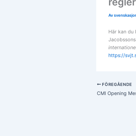
regle
Av
svenskasjor
Här kan du 
Jacobsson
internatione
https://svjt
FÖREGÅENDE