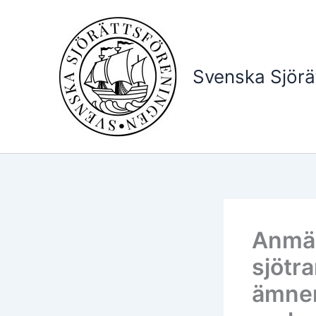
Hoppa
till
innehåll
Svenska Sjörä
Anmäl
sjötra
ämnen