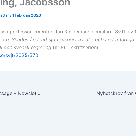
ring, Jacobsson
attsf
/
1 februari 2026
läsa professor emeritus Jan Kleinemans anmälan i SvJT av
s bok
Skadestånd vid sjötransport av olja och andra farlig
ll och svensk reglering
(nr 86 i skriftserien):
.se/svjt/2025/570
CMI Opening Message – Newsletter 2/2025
Nyhetsbrev från 