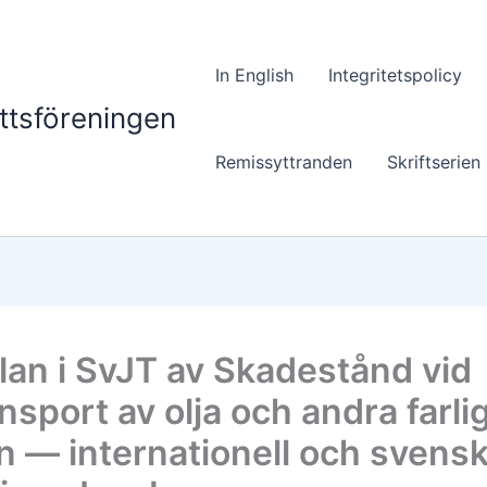
In English
Integritetspolicy
ttsföreningen
Remissyttranden
Skriftserien
an i SvJT av Skadestånd vid
nsport av olja och andra farli
 — internationell och svens