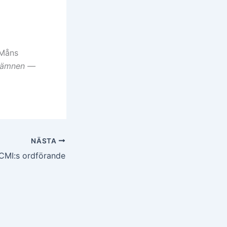
 Måns
a ämnen —
NÄSTA
CMI:s ordförande